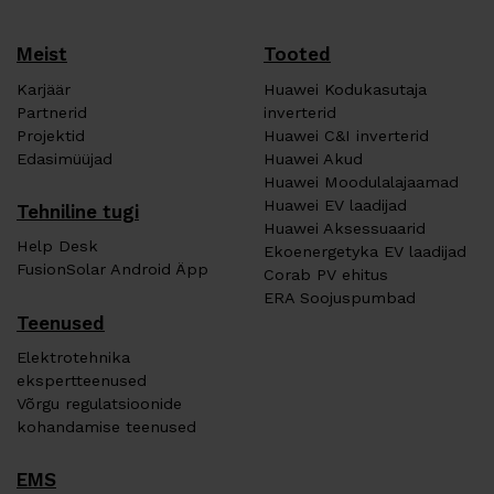
Meist
Tooted
Karjäär
Huawei Kodukasutaja
Partnerid
inverterid
Projektid
Huawei C&I inverterid
Edasimüüjad
Huawei Akud
Huawei Moodulalajaamad
Huawei EV laadijad
Tehniline tugi
Huawei Aksessuaarid
Help Desk
Ekoenergetyka EV laadijad
FusionSolar Android Äpp
Corab PV ehitus
ERA Soojuspumbad
Teenused
Elektrotehnika
ekspertteenused
Võrgu regulatsioonide
kohandamise teenused
EMS