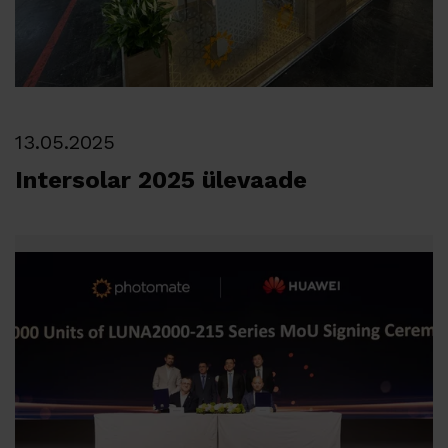
Uudised
Partnerid
Karjäär
Partner Programm
13.05.2025
Kohalikud Partnerid
Intersolar 2025 ülevaade
Kontakt