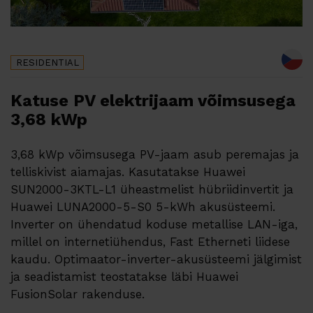
RESIDENTIAL
Katuse PV elektrijaam võimsusega
3,68 kWp
3,68 kWp võimsusega PV-jaam asub peremajas ja
telliskivist aiamajas. Kasutatakse Huawei
SUN2000-3KTL-L1 üheastmelist hübriidinvertit ja
Huawei LUNA2000-5-S0 5-kWh akusüsteemi.
Inverter on ühendatud koduse metallise LAN-iga,
millel on internetiühendus, Fast Etherneti liidese
kaudu. Optimaator-inverter-akusüsteemi jälgimist
ja seadistamist teostatakse läbi Huawei
FusionSolar rakenduse.