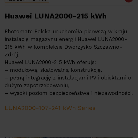
Huawei LUNA2000-215 kWh
Photomate Polska uruchomiła pierwszą w kraju
instalację magazynu energii Huawei LUNA2000-
215 kWh w kompleksie Dworzysko Szczawno-
Zdrój.
Huawei LUNA2000-215 kWh oferuje:
– modułową, skalowalną konstrukcję,
– pełną integrację z instalacjami PV i obiektami o
dużym zapotrzebowaniu,
– wysoki poziom bezpieczeństwa i niezawodności.
LUNA2000-107-241 kWh Series