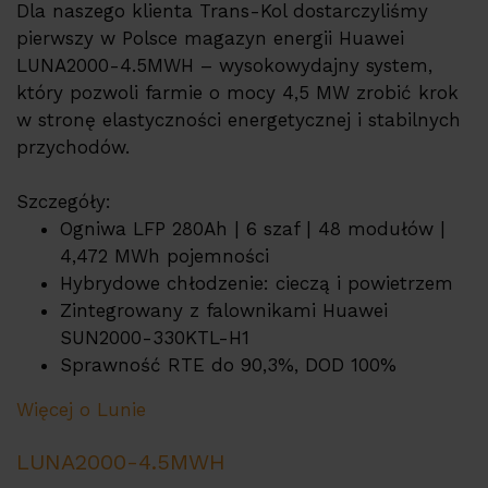
Dla naszego klienta Trans-Kol dostarczyliśmy
pierwszy w Polsce magazyn energii Huawei
LUNA2000-4.5MWH – wysokowydajny system,
który pozwoli farmie o mocy 4,5 MW zrobić krok
w stronę elastyczności energetycznej i stabilnych
przychodów.
Szczegóły:
Ogniwa LFP 280Ah | 6 szaf | 48 modułów |
4,472 MWh pojemności
Hybrydowe chłodzenie: cieczą i powietrzem
Zintegrowany z falownikami Huawei
SUN2000-330KTL-H1
Sprawność RTE do 90,3%, DOD 100%
Więcej o Lunie
LUNA2000-4.5MWH