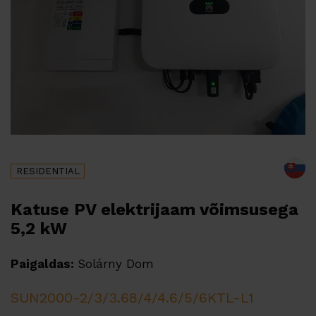
RESIDENTIAL
Katuse PV elektrijaam võimsusega
5,2 kW
Paigaldas:
Solárny Dom
SUN2000-2/3/3.68/4/4.6/5/6KTL-L1