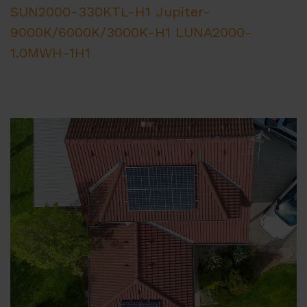
SUN2000-330KTL-H1
Jupiter-
9000K/6000K/3000K-H1
LUNA2000-
1.0MWH-1H1