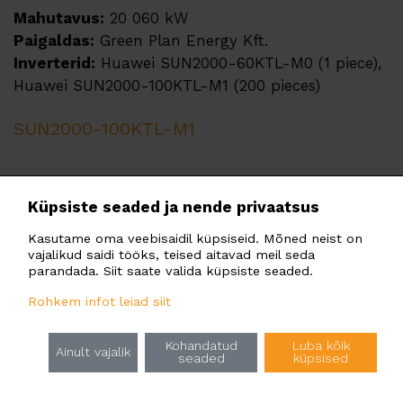
Mahutavus:
20 060 kW
Paigaldas:
Green Plan Energy Kft.
Inverterid:
Huawei SUN2000-60KTL-M0 (1 piece),
Huawei SUN2000-100KTL-M1 (200 pieces)
SUN2000-100KTL-M1
Küpsiste seaded ja nende privaatsus
Kasutame oma veebisaidil küpsiseid. Mõned neist on
vajalikud saidi tööks, teised aitavad meil seda
parandada. Siit saate valida küpsiste seaded.
Rohkem infot leiad siit
Kohandatud
Luba kõik
Ainult vajalik
seaded
küpsised