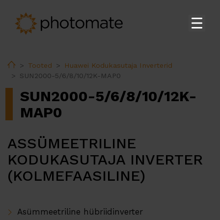
Koduleht
Home
Tooted
Huawei Kodukasutaja Inverterid
Su
Tooted
SUN2000-5/6/8/10/12K-MAP0
Huawei Kodukasutaja Inverterid
SUN2000-5/6/8/10/12K-
Huawei Tööstuslikud Inverterid
MAP0
Huawei Akud
ASSÜMEETRILINE
Huawei Moodulalajaamad
KODUKASUTAJA INVERTER
Huawei Aksessuaarid
(KOLMEFAASILINE)
Huawei EV Laadijad
Ekoenergetyka EV Laadijad
PV-konstruktsioonid
Asümmeetriline hübriidinverter