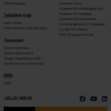
Edasimüüjad
Huawei Akud
Huawei Moodulalajaamad
Huawei EV laadijad
Tehniline tugi
Huawei Aksessuaarid
Help Desk
Ekoenergetyka EV laadijad
FusionSolar Android Äpp
Corab PV ehitus
ERA Soojuspumbad
Teenused
Elektrotehnika
ekspertteenused
Võrgu regulatsioonide
kohandamise teenused
EMS
EMS
JÄLGI MEID