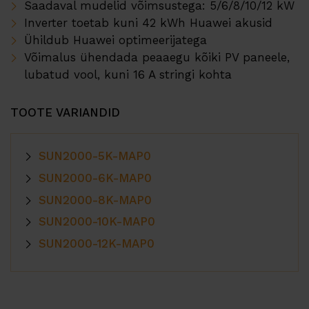
Saadaval mudelid võimsustega: 5/6/8/10/12 kW
ERA Soojuspumbad
Inverter toetab kuni 42 kWh Huawei akusid
Projektid
Ühildub Huawei optimeerijatega
Võimalus ühendada peaaegu kõiki PV paneele,
Su
Teenused
lubatud vool, kuni 16 A stringi kohta
EMS
TOOTE VARIANDID
Tehniline tugi
SUN2000-5K-MAP0
Andmekeskus
SUN2000-6K-MAP0
SUN2000-8K-MAP0
Su
Meist
SUN2000-10K-MAP0
Karjäär
SUN2000-12K-MAP0
Partner Programm
Kohalikud Partnerid