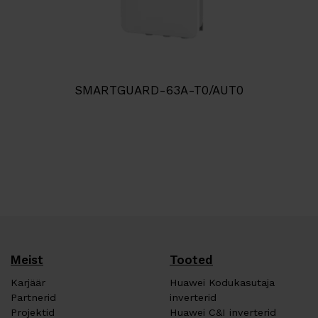
SMARTGUARD-63A-T0/AUT0
Meist
Tooted
Karjäär
Huawei Kodukasutaja
Partnerid
inverterid
Projektid
Huawei C&I inverterid